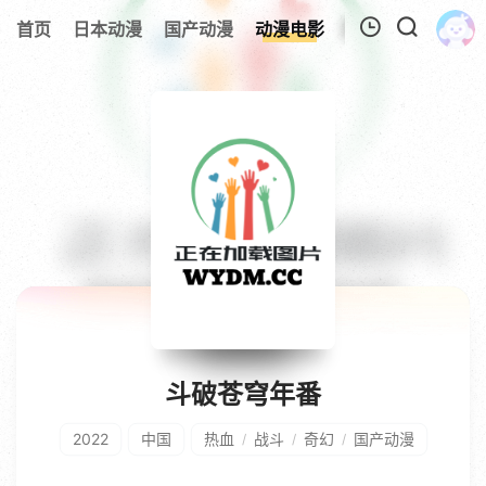
首页
日本动漫
国产动漫
动漫电影
欧美动漫
追剧
我的观影记录
暂无观看影片的记录
斗破苍穹年番
2022
中国
热血
战斗
奇幻
国产动漫
/
/
/