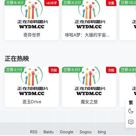
豆瓣:6.9分
豆瓣:4.0分
豆瓣:10.
HD中字
全集
第49集
第50集
第51集
奇异世界
哆啦A梦：大雄的宇宙小战争二0二一
正在热映
豆瓣:2.1分
豆瓣:5.5分
豆瓣:2.9
完结
完结
恶玉Drive
魔女之旅
土
繁
RSS
Baidu
Google
Sogou
bing