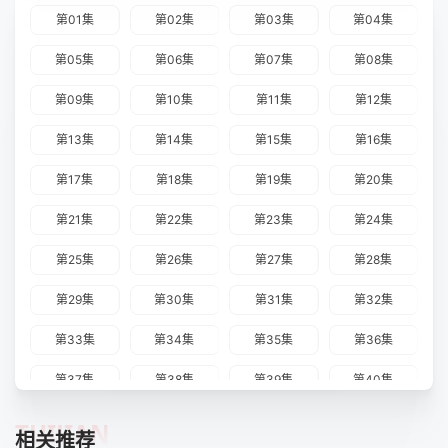
第01集
第02集
第03集
第04集
第05集
第06集
第07集
第08集
第09集
第10集
第11集
第12集
第13集
第14集
第15集
第16集
第17集
第18集
第19集
第20集
第21集
第22集
第23集
第24集
第25集
第26集
第27集
第28集
第29集
第30集
第31集
第32集
第33集
第34集
第35集
第36集
第37集
第38集
第39集
第40集
第41集
第42集
第43集
第44集
TUIJIAN
相关推荐