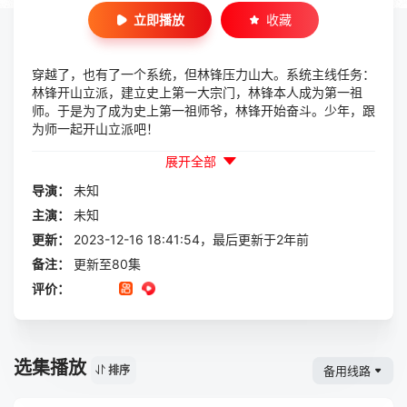
立即播放
收藏
穿越了，也有了一个系统，但林锋压力山大。系统主线任务：
林锋开山立派，建立史上第一大宗门，林锋本人成为第一祖
师。于是为了成为史上第一祖师爷，林锋开始奋斗。少年，跟
为师一起开山立派吧！
展开全部
导演：
未知
主演：
未知
更新：
2023-12-16 18:41:54，最后更新于2年前
备注：
更新至80集
评价：
选集播放
备用线路
排序