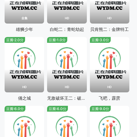
全集
HD
HD
雄狮少年
白蛇二：青蛇劫起
贝肯熊二：金牌特工
豆瓣:2.0分
豆瓣:1.0分
豆瓣:3.0分
HD
HD
HD
俑之城
无敌破坏王二：破坏王大闹互联网
飞吧，霹雳
豆瓣:6.0分
豆瓣:6.0分
豆瓣:9.0分