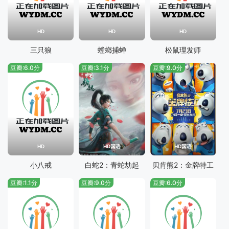
HD
HD
HD
三只狼
螳螂捕蝉
松鼠理发师
豆瓣:6.0分
豆瓣:3.1分
豆瓣:9.0分
HD
HD国语
HD国语
小八戒
白蛇2：青蛇劫起
贝肯熊2：金牌特工
豆瓣:1.1分
豆瓣:9.0分
豆瓣:6.0分