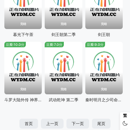
完结
完结
完结
暮光下午茶
剑王朝第二季
剑王朝
豆瓣:10.0分
豆瓣:7.0分
豆瓣:9.0分
完结
完结
完结
斗罗大陆外传 神界传说
武动乾坤 第二季
秦时明月之少司命特别篇 罗生堂下
繁
首页
上一页
下一页
尾页