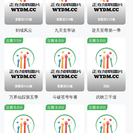
更新至122集
更新至219集
更新至273集
剑域风云
九天玄帝诀
逆天至尊第一季
豆瓣:1.1分
豆瓣:8.0分
豆瓣:3.0分
更新至422集
更新至82集
完结
万界仙踪第五季
斗破苍穹年番
武映三千道
豆瓣:5.0分
豆瓣:3.0分
豆瓣:9.0分