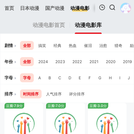
首页
日本动漫
国产动漫
动漫电影
欧美动漫
追剧
我的观影记录
动漫电影首页
动漫电影库
剧情
全部
搞笑
经典
热血
催泪
治愈
猎奇
励
年份
全部
2024
2023
2022
2021
2020
2019
暂无观看影片的记录
字母
字母
A
B
C
D
E
F
G
H
I
J
排序
时间排序
人气排序
评分排序
豆瓣:7.9分
豆瓣:7.0分
豆瓣:3.0分