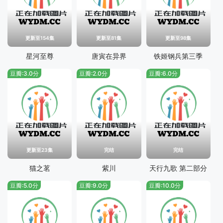
更新至154集
更新至81集
更新至98集
星河至尊
唐寅在异界
铁姬钢兵第三季
豆瓣:3.0分
豆瓣:2.0分
豆瓣:6.0分
更新至23集
完结
完结
猫之茗
紫川
天行九歌 第二部分
豆瓣:5.0分
豆瓣:9.0分
豆瓣:10.0分