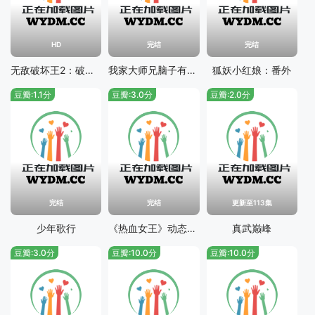
HD
完结
完结
无敌破坏王2：破坏王大闹互联网
我家大师兄脑子有坑 特别篇
狐妖小红娘：番外
豆瓣:1.1分
豆瓣:3.0分
豆瓣:2.0分
完结
完结
更新至113集
少年歌行
《热血女王》动态漫画
真武巅峰
豆瓣:3.0分
豆瓣:10.0分
豆瓣:10.0分