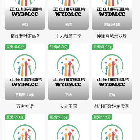
完结
完结
更新至45集
精灵梦叶罗丽9
非人哉第二季
神澜奇域无双珠
豆瓣:6.0分
豆瓣:8.0分
豆瓣:9.0分
更新至130集
完结
完结
万古神话
人参王国
战斗吧歌姬第零季
豆瓣:7.0分
豆瓣:2.0分
豆瓣:7.0分