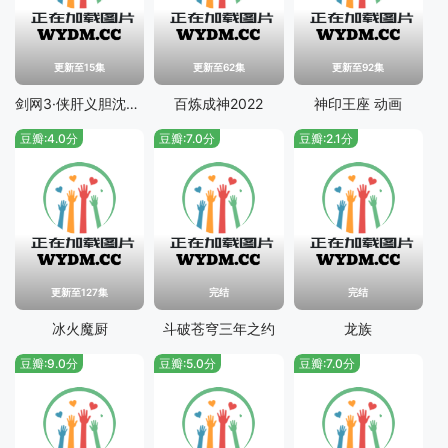
更新至15集
更新至62集
更新至92集
剑网3·侠肝义胆沈剑心第三季
百炼成神2022
神印王座 动画
豆瓣:4.0分
豆瓣:7.0分
豆瓣:2.1分
更新至127集
完结
完结
冰火魔厨
斗破苍穹三年之约
龙族
豆瓣:9.0分
豆瓣:5.0分
豆瓣:7.0分