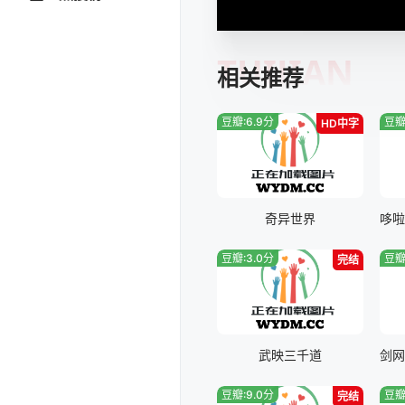
TUIJIAN
相关推荐
豆瓣:6.9分
豆瓣
HD中字
奇异世界
豆瓣:3.0分
豆瓣
完结
武映三千道
豆瓣:9.0分
豆瓣
完结