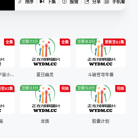
排序
下集
报错
分享
手机看
第40集
第41集
第42集
第43集
第44集
第45集
第46集
第47集
第48集
豆瓣:7.1分
豆瓣:8.0分
全集
第49集
全集
第50集
第51集
更新至82集
哆啦A梦：大雄的宇宙小战争2021
夏日幽灵
斗破苍穹年番
豆瓣:2.1分
豆瓣:5.0分
新至92集
完结
完结
画
龙族
胶囊计划