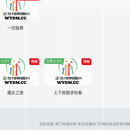
一剑独尊
:5.5分
豆瓣:2.9分
完结
完结
魔女之旅
土下座跪求给看
风车动漫-热门动漫在线-专注动漫的门户网站本站所有内