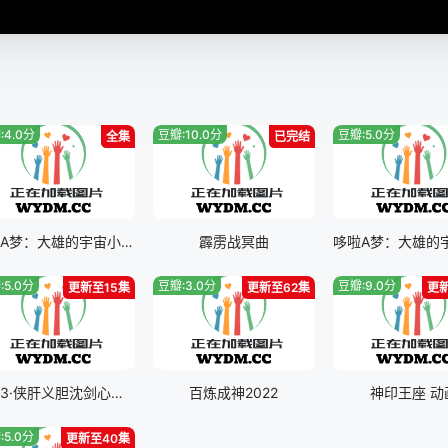
:4.0分
豆瓣:10.0分
豆瓣:5.0分
全集
已完结
哆啦A梦：大雄的宇宙小战争二0二一
霹雳战冥曲
:5.0分
豆瓣:3.0分
豆瓣:9.0分
更新至15集
更新至62集
更
剑网3·侠肝义胆沈剑心第三季
百炼成神2022
神印王座 动
:5.0分
更新至40集