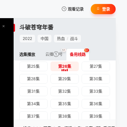
第10集
第11集
第12集
观看记录
登录
第13集
第14集
第15集
我的观影记录
斗破苍穹年番
第16集
第17集
第18集
2022
中国
热血
战斗
/
第19集
第20集
第21集
51
51
第22集
第23集
第24集
云播①号
选集播放
备用线路
第25集
第26集
第27集
暂无观看影片的记录
斗破苍穹年番 -第26集
第28集
第29集
第30集
手机扫一扫继续看
第31集
第32集
第33集
第34集
第35集
第36集
第37集
第38集
第39集