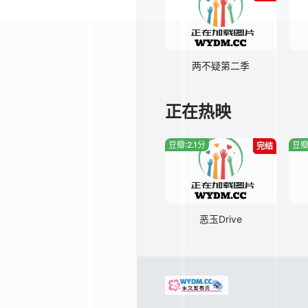
两不疑第二季
正在热映
豆瓣:2.1分
豆瓣
完结
恶玉Drive