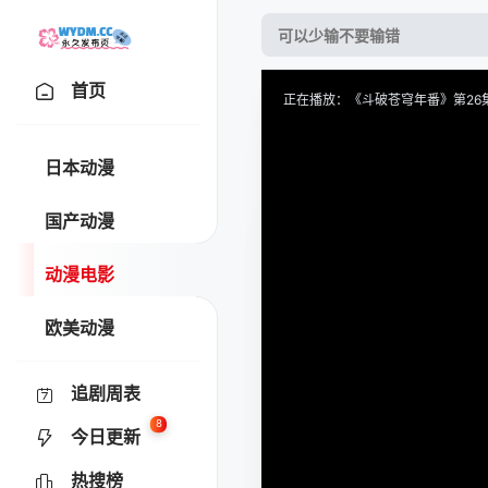
首页
正在播放：《斗破苍穹年番》第26集
提醒
请勿轻易相信视频中的任何广
日本动漫
技巧
如遇视频无法播放或加载速度
国产动漫
收藏
风车动漫-热门动漫在线-专
动漫电影
欧美动漫
追剧周表
8
今日更新
热搜榜