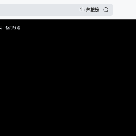
热搜榜
 - 备用线路
告，谨防上当受骗
慢，可尝试切换播放节点或者切换解析
注动漫的门户网站网址：
www.fcdm52.com ,记得收藏哟～