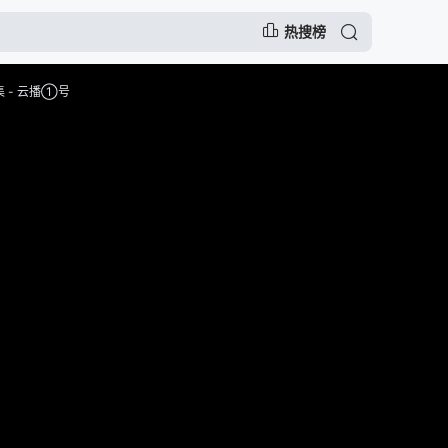
热搜榜
 - 云播①号
告，谨防上当受骗
慢，可尝试切换播放节点或者切换解析
注动漫的门户网站网址：
www.fcdm52.com ,记得收藏哟～