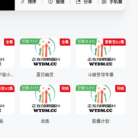
排序
报错
分享
手机看
豆瓣:7.1分
豆瓣:8.0分
全集
全集
更新至82集
哆啦A梦：大雄的宇宙小战争2021
夏日幽灵
斗破苍穹年番
豆瓣:2.1分
豆瓣:5.0分
新至92集
完结
完结
画
龙族
胶囊计划