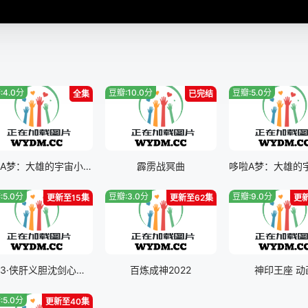
:4.0分
豆瓣:10.0分
豆瓣:5.0分
全集
已完结
哆啦A梦：大雄的宇宙小战争二0二一
霹雳战冥曲
:5.0分
豆瓣:3.0分
豆瓣:9.0分
更新至15集
更新至62集
更
剑网3·侠肝义胆沈剑心第三季
百炼成神2022
神印王座 动
:5.0分
更新至40集