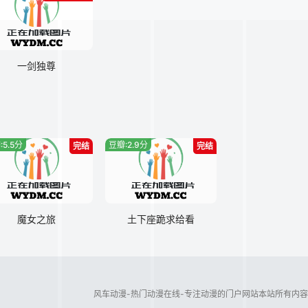
一剑独尊
:5.5分
豆瓣:2.9分
完结
完结
魔女之旅
土下座跪求给看
风车动漫-热门动漫在线-专注动漫的门户网站本站所有内