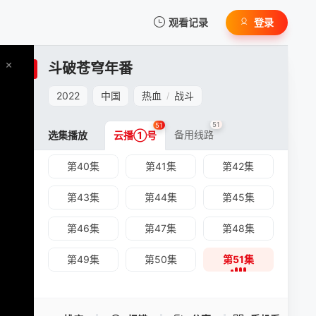
第25集
第26集
第27集
观看记录
登录
第28集
第29集
第30集
我的观影记录
斗破苍穹年番
第31集
第32集
第33集
2022
中国
热血
战斗
/
第34集
第35集
第36集
51
51
备用线路
选集播放
第37集
云播①号
第38集
第39集
第40集
第41集
第42集
暂无观看影片的记录
斗破苍穹年番 -第51集
第43集
第44集
第45集
手机扫一扫继续看
第46集
第47集
第48集
第49集
第50集
第51集