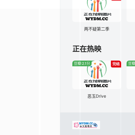
两不疑第二季
正在热映
豆瓣:2.1分
豆瓣
完结
恶玉Drive