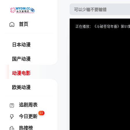
首页
正在播放：《斗破苍穹年番》第51集
提醒
请勿轻易相信视频中的任何广
日本动漫
技巧
如遇视频无法播放或加载速度
国产动漫
收藏
风车动漫-热门动漫在线-专
动漫电影
欧美动漫
追剧周表
22
今日更新
热搜榜