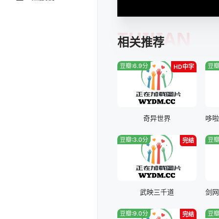
TUIJIAN
相关推荐
豆瓣:6.9分
豆瓣
HD中字
奇异世界
豆瓣:3.0分
豆瓣
完结
武映三千道
豆瓣:9.0分
豆瓣
完结