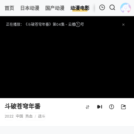
首页
日本动漫
国产动漫
动漫电影
欧美动漫
追剧
我的观影记录
正在播放：《斗破苍穹年番》第04集 - 云播①号
提醒
请勿轻易相信视频中的任何广告，谨防上当受骗
技巧
如遇视频无法播放或加载速度慢，可尝试切换播放节点或者切换解析
收藏
风车动漫-热门动漫在线-专注动漫的门户网站网址：
www.fcdm52.com ,记得收藏哟～
暂无观看影片的记录
斗破苍穹年番
2022
中国
热血
/
战斗