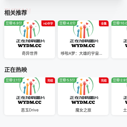
第41集
第42集
第43集
第44集
TUIJIAN
相关推荐
第45集
第46集
第47集
第48集
豆瓣:6.9分
豆瓣:4.0分
豆瓣:10.
HD中字
全集
第49集
第50集
第51集
奇异世界
哆啦A梦：大雄的宇宙小战争二0二一
正在热映
豆瓣:2.1分
豆瓣:5.5分
豆瓣:2.9
完结
完结
恶玉Drive
魔女之旅
土