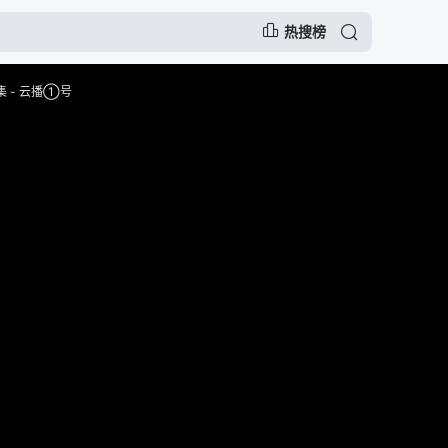
热搜榜
 - 云播①号
告，谨防上当受骗
慢，可尝试切换播放节点或者切换解析
注动漫的门户网站网址：
www.fcdm52.com ,记得收藏哟～