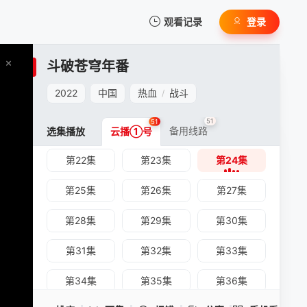
第07集
第08集
第09集
观看记录
登录
第10集
第11集
第12集
我的观影记录
斗破苍穹年番
第13集
第14集
第15集
2022
中国
热血
战斗
/
第16集
第17集
第18集
51
51
第19集
第20集
第21集
备用线路
选集播放
云播①号
第22集
第23集
第24集
暂无观看影片的记录
斗破苍穹年番 -第24集
第25集
第26集
第27集
手机扫一扫继续看
第28集
第29集
第30集
第31集
第32集
第33集
第34集
第35集
第36集