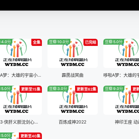
:4.0分
豆瓣:10.0分
豆瓣:5.0分
全集
已完结
哆啦A梦：大雄的宇宙小战争二0二一
霹雳战冥曲
:5.0分
豆瓣:3.0分
豆瓣:9.0分
更新至15集
更新至62集
更
剑网3·侠肝义胆沈剑心第三季
百炼成神2022
神印王座 动
:5.0分
更新至40集