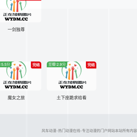
一剑独尊
:5.5分
豆瓣:2.9分
完结
完结
魔女之旅
土下座跪求给看
风车动漫-热门动漫在线-专注动漫的门户网站本站所有内