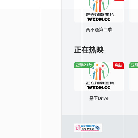
两不疑第二季
正在热映
豆瓣:2.1分
豆瓣
完结
恶玉Drive