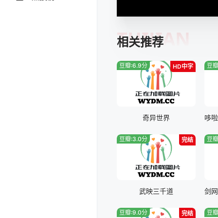
TUIJIAN
相关推荐
豆瓣:6.9分
豆瓣
HD中字
奇异世界
豆瓣:3.0分
豆瓣
完结
武映三千道
豆瓣:9.0分
豆瓣
完结