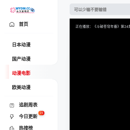
首页
正在播放：《斗破苍穹年番》第24集
提醒
请勿轻易相信视频中的任何广
日本动漫
技巧
如遇视频无法播放或加载速度
国产动漫
收藏
风车动漫-热门动漫在线-专
动漫电影
欧美动漫
追剧周表
25
今日更新
热搜榜