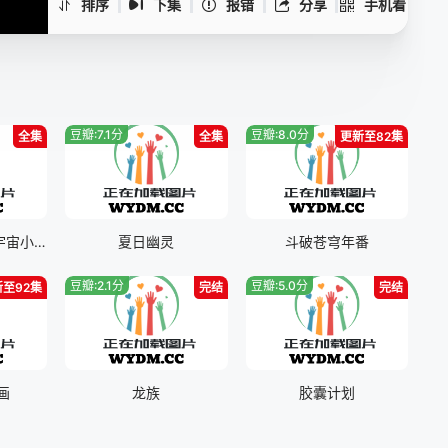
排序
下集
报错
分享
手机看
第37集
第38集
第39集
第40集
第41集
第42集
第43集
第44集
第45集
豆瓣:7.1分
豆瓣:8.0分
全集
第46集
全集
第47集
第48集
更新至82集
第49集
第50集
第51集
哆啦A梦：大雄的宇宙小战争2021
夏日幽灵
斗破苍穹年番
豆瓣:2.1分
豆瓣:5.0分
新至92集
完结
完结
画
龙族
胶囊计划