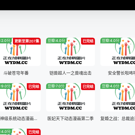
:2.0分
豆瓣:4.0分
豆瓣:4.0分
更新至第207集
已完结
斗破苍穹年番
铠兽超人一之兽魂出击
安全警长啦咘
:9.0分
豆瓣:7.0分
豆瓣:4.0分
已完结
已完结
至尊神级系统动态漫画第一季
医妃天下动态漫画第二季
:4.0分
已完结