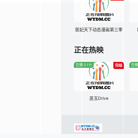
医妃天下动态漫画第三季
正在热映
豆瓣:2.1分
豆瓣
完结
恶玉Drive