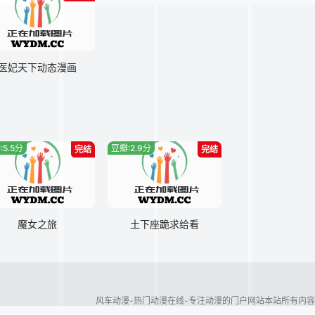
医妃天下动态漫画
:5.5分
豆瓣:2.9分
完结
完结
魔女之旅
土下座跪求给看
风车动漫-热门动漫在线-专注动漫的门户网站本站所有内