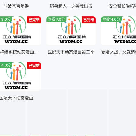
斗破苍穹年番
铠兽超人一之兽魂出击
安全警长啦咘
:9.0分
豆瓣:7.0分
豆瓣:4.0分
已完结
已完结
至尊神级系统动态漫画第一季
医妃天下动态漫画第二季
:4.0分
已完结
医妃天下动态漫画