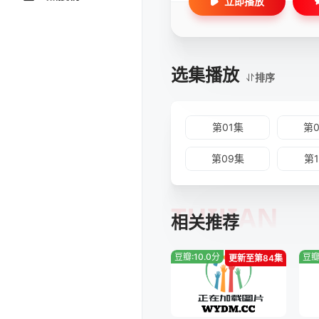
立即播放
选集播放
排序
第01集
第
第09集
第
TUIJIAN
相关推荐
豆瓣:10.0分
豆瓣
更新至第84集