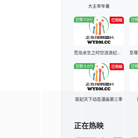
大主宰年番
豆瓣:7.0分
豆瓣
已完结
荒岛余生之时空流浪纪动态漫画第一季
豆瓣:3.0分
豆瓣
已完结
医妃天下动态漫画第三季
正在热映