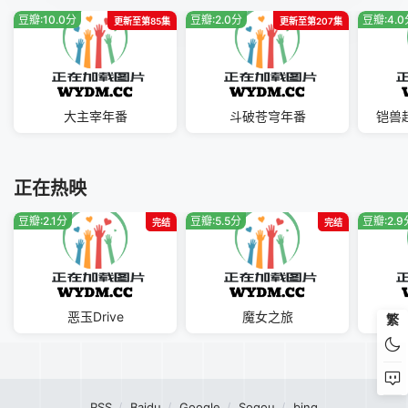
第045集
第046集
第047集
第048集
豆瓣:10.0分
豆瓣:2.0分
豆瓣:4.
更新至第85集
更新至第207集
第049集
第050集
第051集
第052集
第053集
第054集
第055集
第056集
第057集
第058集
第059集
第060集
大主宰年番
斗破苍穹年番
铠兽
第061集
第062集
第063集
第064集
正在热映
第065集
第066集
第067集
第068集
豆瓣:2.1分
豆瓣:5.5分
豆瓣:2.9
第069集
第070集
第071集
第072集
完结
完结
第073集
第074集
第075集
第076集
第077集
第078集
第079集
第080集
恶玉Drive
魔女之旅
土
繁
第081集
第082集
第083集
第084集
第085集
第086集
第087集
第088集
第089集
第090集
第091集
第092集
RSS
Baidu
Google
Sogou
bing