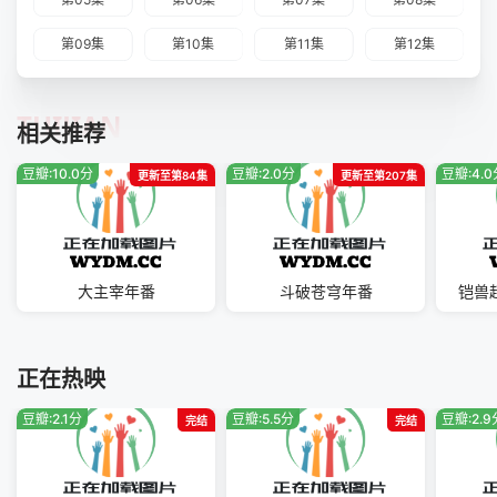
第09集
第10集
第11集
第12集
TUIJIAN
相关推荐
豆瓣:10.0分
豆瓣:2.0分
豆瓣:4.
更新至第84集
更新至第207集
大主宰年番
斗破苍穹年番
铠兽
正在热映
豆瓣:2.1分
豆瓣:5.5分
豆瓣:2.9
完结
完结