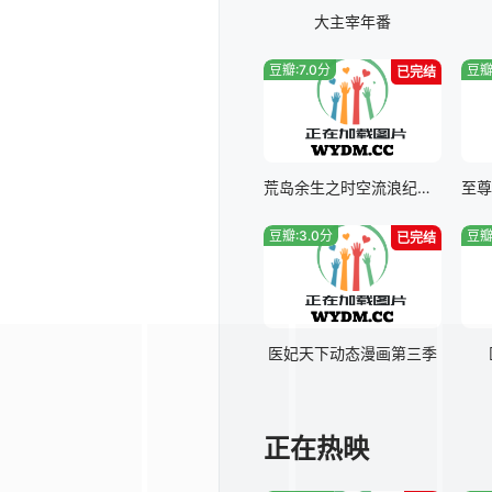
大主宰年番
豆瓣:7.0分
豆瓣
已完结
荒岛余生之时空流浪纪动态漫画第一季
豆瓣:3.0分
豆瓣
已完结
医妃天下动态漫画第三季
正在热映