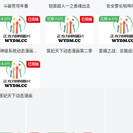
斗破苍穹年番
铠兽超人一之兽魂出击
安全警长啦咘
:9.0分
豆瓣:7.0分
豆瓣:4.0分
已完结
已完结
至尊神级系统动态漫画第一季
医妃天下动态漫画第二季
:4.0分
已完结
医妃天下动态漫画