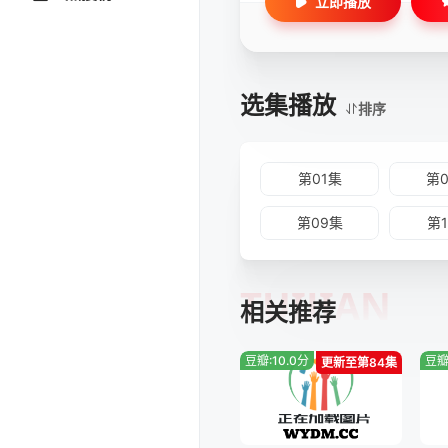
立即播放
选集播放
排序
第01集
第
第09集
第
TUIJIAN
相关推荐
豆瓣:10.0分
豆瓣
更新至第84集