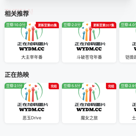
第41集
第42集
第43集
第44集
TUIJIAN
相关推荐
第45集
第46集
第47集
第48集
豆瓣:10.0分
豆瓣:2.0分
豆瓣:4.
更新至第85集
更新至第207集
第49集
第50集
第51集
第52集
第53集
第54集
第55集
第56集
第57集
第58集
第59集
第60集
大主宰年番
斗破苍穹年番
铠兽
第61集
第62集
第63集
第64集
正在热映
第65集
第66集
第67集
第68集
豆瓣:2.1分
豆瓣:5.5分
豆瓣:2.9
完结
完结
第69集
第70集
第71集
第72集
第73集
第74集
第75集
第76集
第77集
第78集
第79集
第80集
恶玉Drive
魔女之旅
土
第81集
第82集
第83集
第84集