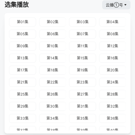
选集播放
云播①号
第01集
第02集
第03集
第04集
第05集
第06集
第07集
第08集
第09集
第10集
第11集
第12集
第13集
第14集
第15集
第16集
第17集
第18集
第19集
第20集
第21集
第22集
第23集
第24集
第25集
第26集
第27集
第28集
第29集
第30集
第31集
第32集
第33集
第34集
第35集
第36集
第37集
第38集
第39集
第40集