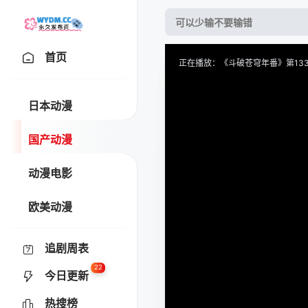
首页
正在播放：《斗破苍穹年番》第133
提醒
请勿轻易相信视频中的任何广
日本动漫
技巧
如遇视频无法播放或加载速度
国产动漫
收藏
风车动漫-热门动漫在线-专
动漫电影
欧美动漫
追剧周表
22
今日更新
热搜榜