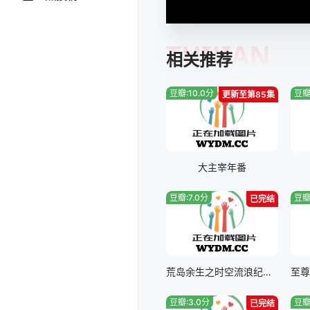
TUIJIAN
相关推荐
豆瓣:10.0分
豆瓣
更新至第85集
大主宰年番
豆瓣:7.0分
豆瓣
已完结
荒岛余生之时空流浪纪动态漫画第一季
豆瓣:3.0分
豆瓣
已完结