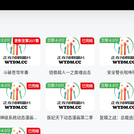
:2.0分
豆瓣:4.0分
豆瓣:4.0分
更新至第207集
已完结
斗破苍穹年番
铠兽超人一之兽魂出击
安全警长啦咘
:9.0分
豆瓣:7.0分
豆瓣:4.0分
已完结
已完结
至尊神级系统动态漫画第一季
医妃天下动态漫画第二季
:4.0分
已完结