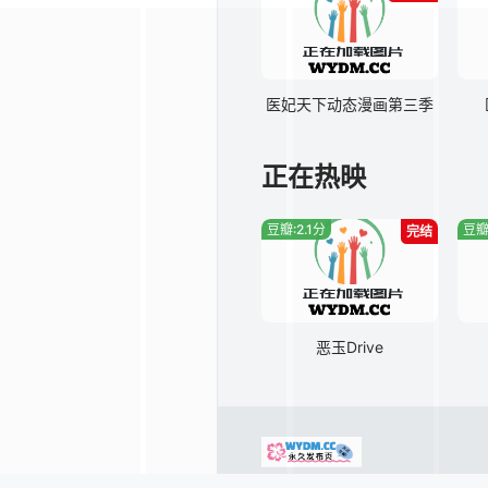
医妃天下动态漫画第三季
正在热映
豆瓣:2.1分
豆瓣
完结
恶玉Drive