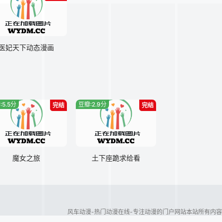
医妃天下动态漫画
:5.5分
豆瓣:2.9分
完结
完结
魔女之旅
土下座跪求给看
风车动漫-热门动漫在线-专注动漫的门户网站本站所有内