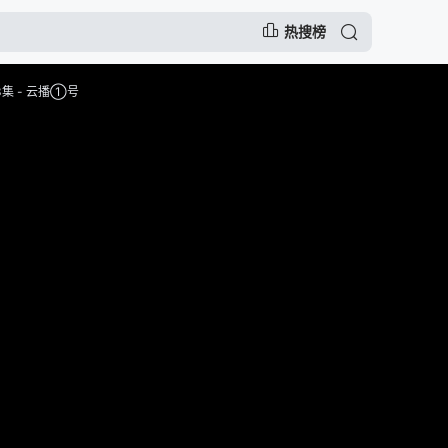
热搜榜
集 - 云播①号
告，谨防上当受骗
慢，可尝试切换播放节点或者切换解析
注动漫的门户网站网址：
www.fcdm52.com ,记得收藏哟～