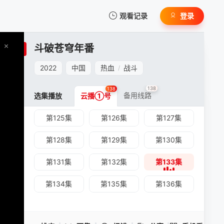
第110集
第111集
第112集
观看记录
登录
第113集
第114集
第115集
我的观影记录
斗破苍穹年番
第116集
第117集
第118集
2022
中国
热血
战斗
/
第119集
第120集
第121集
138
138
备用线路
选集播放
第122集
云播①号
第123集
第124集
第125集
第126集
第127集
暂无观看影片的记录
斗破苍穹年番 -第133集
第128集
第129集
第130集
手机扫一扫继续看
第131集
第132集
第133集
第134集
第135集
第136集