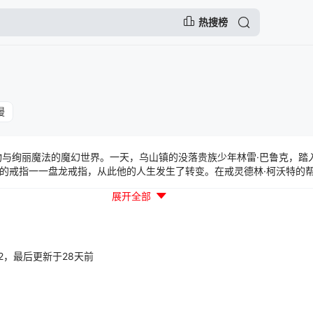
热搜榜
漫
与绚丽魔法的魔幻世界。一天，乌山镇的没落贵族少年林雷·巴鲁克，踏
的戒指一一盘龙戒指，从此他的人生发生了转变。在戒灵德林·柯沃特的
师由此诞生。从小镇走出的少年凭着其拼搏奋斗、自强不息的精神，不断
展开全部
，一步步走向强者巅峰富有哲理的故事背景，引人深思，让你不禁回味无
00:02，最后更新于28天前