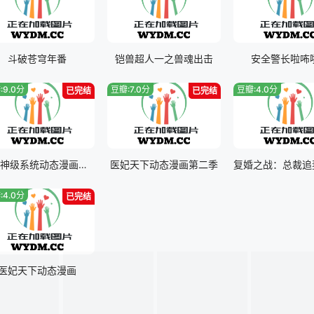
斗破苍穹年番
铠兽超人一之兽魂出击
安全警长啦咘
:9.0分
豆瓣:7.0分
豆瓣:4.0分
已完结
已完结
至尊神级系统动态漫画第一季
医妃天下动态漫画第二季
:4.0分
已完结
医妃天下动态漫画