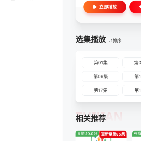
立即播放
选集播放
排序
第01集
第
第09集
第
第17集
第
TUIJIAN
相关推荐
豆瓣:10.0分
豆瓣
更新至第85集