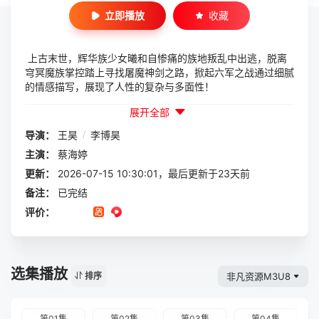
立即播放
收藏
上古末世，辉华族少女曦和自惨痛的族地叛乱中出逃，脱离
穹冥魔族掌控踏上寻找屠魔神剑之路，掀起六军之战通过细腻
的情感描写，展现了人性的复杂与多面性！
展开全部
导演：
王昊
/
李博昊
主演：
蔡海婷
更新：
2026-07-15 10:30:01，最后更新于23天前
备注：
已完结
评价：
选集播放
非凡资源M3U8
排序
第01集
第02集
第03集
第04集