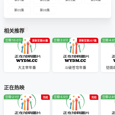
第05集
第06集
TUIJIAN
相关推荐
豆瓣:10.0分
豆瓣:2.0分
豆瓣:4.
更新至第85集
更新至第207集
大主宰年番
斗破苍穹年番
铠兽
正在热映
豆瓣:2.1分
豆瓣:5.5分
豆瓣:2.9
完结
完结