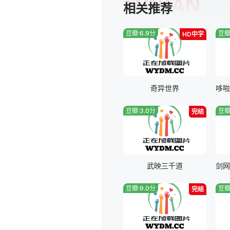
TUIJIAN
相关推荐
豆瓣:6.9分
豆瓣
HD中字
奇异世界
豆瓣:3.0分
豆瓣
完结
武映三千道
豆瓣:9.0分
豆瓣
完结