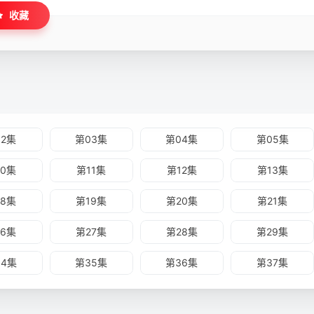
龙一醒动天下 第32集-痛心的血泪 第33集-血泪、情义、不归人 第34集-
收藏
7集-万夫莫敌 第38集-紫龙再临 第39集-胜败之间 第40集-刀戟再会
02集
第03集
第04集
第05集
10集
第11集
第12集
第13集
18集
第19集
第20集
第21集
26集
第27集
第28集
第29集
34集
第35集
第36集
第37集