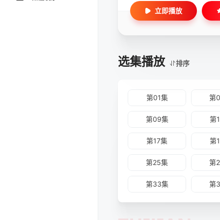
第30集-决·裂 第31集-卧
立即播放
飘渺 第36集-浩劫开端 第3
选集播放
排序
第01集
第
第09集
第
第17集
第
第25集
第
第33集
第