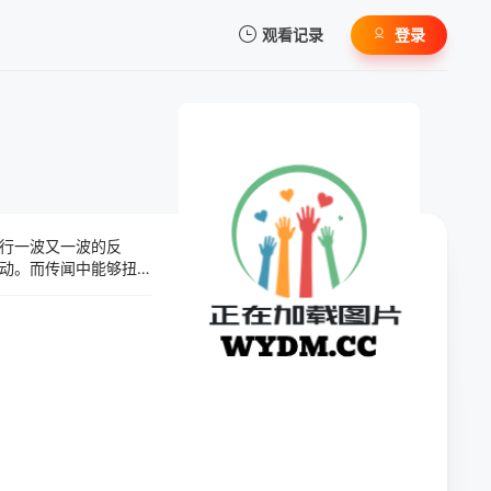
观看记录
登录
我的观影记录
行一波又一波的反
暂无观看影片的记录
动。而传闻中能够扭
看！ 师徒纠葛，羽
罪恶坑的狂人，究竟
统一，形成另一方盘
？ 道消魔长，传闻
为武林带来怎样的风
-鼎炉分峰 第5集-双
獍 第12集-圣戟、神
殇不归 第17集-狂魔之
局、狂龙计 第23集-佛魔
断 第29集-明局·暗境