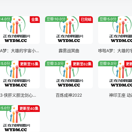
:4.0分
豆瓣:10.0分
豆瓣:5.0分
全集
已完结
哆啦A梦：大雄的宇宙小战争二0二一
霹雳战冥曲
:5.0分
豆瓣:3.0分
豆瓣:9.0分
更新至15集
更新至62集
更
剑网3·侠肝义胆沈剑心第三季
百炼成神2022
神印王座 动
:5.0分
更新至40集