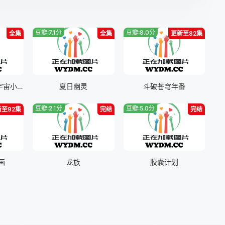
豆瓣:7.1分
豆瓣:8.0分
全集
全集
更新至82集
哆啦A梦：大雄的宇宙小战争2021
夏日幽灵
斗破苍穹年番
豆瓣:2.1分
豆瓣:5.0分
新至92集
完结
完结
画
龙族
胶囊计划