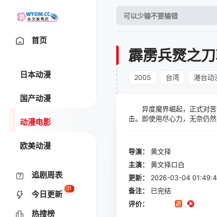
首页
霹雳兵燹之刀
日本动漫
2005
台湾
港台动
国产动漫
异度魔界崛起，正式对苦境
击。即使用尽心力，无奈仍然
动漫电影
转局面的人——萍山练峨眉
人非獍跟孤独缺为了狂龙的命
欧美动漫
为什麽等到现在？他与练峨眉
导演：
黄文择
据的势力。未来的武林，将
主演：
黄文择口白
中的神刀天泣在羽人非獍的手
追剧周表
波？一切精采发展，只盼刀戟戡
更新：
2026-03-04 01:
峰鼎立 第6集-师徒决裂 第7
21
备注：
已完结
今日更新
刀、战火燎原 第13集-一步含
评价：
威 第18集-仇者再会恨不逢 
热搜榜
双极 第24集-生死定一招 第