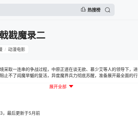
热搜榜
戟戡魔录二
漫
动漫电影
/
采取一连串的争战过程，中原正道在谈无欲、慕少艾等人的领导下，进
阻止不了阎魔旱魃的复活，异度魔界兵力彻底苏醒，准备展开最全面的行
，究竟何时能再渡红尘这部动漫的剧情层层推进，跌宕起伏，绝对值得一
展开全部
令而走上极端。狂龙一声笑，也因为萍山即将落地而准备出关。这名长居
之间的恩怨又是什麽？而另一方，北辰元凰统领翳流，让翳流的兵力彻底
是群雄割据的霸业之争。邪恶扩张，圣域、玄宗双方能够即时援助正道吗
中，能够负起戡魔的重任吗？掌握圣戟神叹的燕归人，是正是邪？他又会
魔录。 第1集-刀戟戡魔录 第2集-无上魔威 第3集-残林之主 第4集
49:43，最后更新于5月前
集-明月遗恨 第8集-折翼 第9集-全面交锋 第10集-斩龙 第11集-枭獍非
恨 第14集-情义 第15集-双锋、双峰 第16集-血染苍茫点成泪·一曲绝琴
第19集-王者交锋 第20集-戡魔序曲 第21集-最後的 固守 第22集-阎魔
25集-刀戟戡魔，谁与争锋？ 第26集-倾刻生死 第27集-邙者 第28集-了