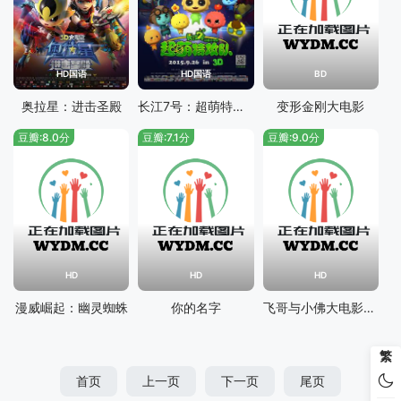
HD国语
HD国语
BD
奥拉星：进击圣殿
长江7号：超萌特攻队
变形金刚大电影
豆瓣:8.0分
豆瓣:7.1分
豆瓣:9.0分
HD
HD
HD
漫威崛起：幽灵蜘蛛
你的名字
飞哥与小佛大电影：坎迪斯对抗宇宙
繁
首页
上一页
下一页
尾页