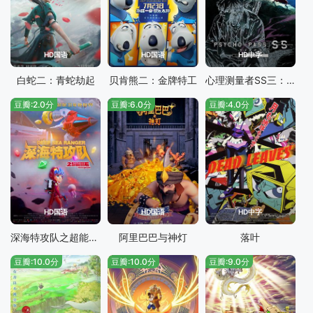
HD国语
HD国语
HD中字
白蛇二：青蛇劫起
贝肯熊二：金牌特工
心理测量者SS三：在恩怨的彼方
豆瓣:2.0分
豆瓣:6.0分
豆瓣:4.0分
HD国语
HD国语
HD中字
深海特攻队之超能晶石
阿里巴巴与神灯
落叶
豆瓣:10.0分
豆瓣:10.0分
豆瓣:9.0分