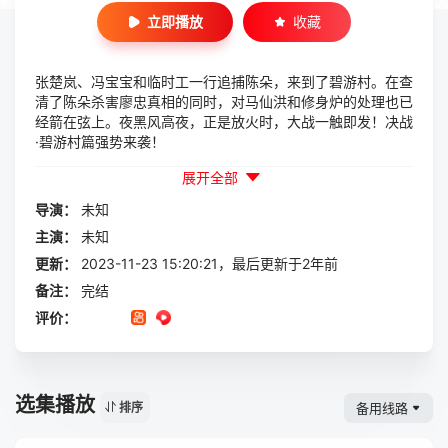
立即播放
收藏
张楚岚、冯宝宝和临时工一行追捕陈朵，来到了碧游村。在查
清了陈朵杀害廖忠真相的同时，对马仙洪和修身炉的处理也已
经箭在弦上。夜黑风高夜，正是放火时，大战一触即发！决战
·碧游村篇强势来袭！
展开全部
导演：
未知
主演：
未知
更新：
2023-11-23 15:20:21，最后更新于2年前
备注：
完结
评价：
选集播放
备用线路
排序