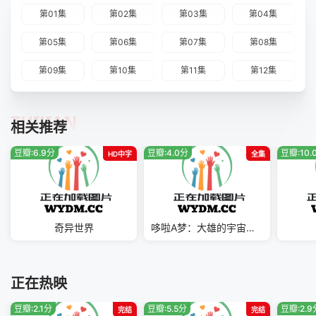
第01集
第02集
第03集
第04集
第05集
第06集
第07集
第08集
第09集
第10集
第11集
第12集
TUIJIAN
相关推荐
豆瓣:6.9分
豆瓣:4.0分
豆瓣:10.
HD中字
全集
奇异世界
哆啦A梦：大雄的宇宙小战争二0二一
正在热映
豆瓣:2.1分
豆瓣:5.5分
豆瓣:2.9
完结
完结