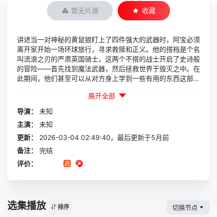
暂无片源
收藏
讲述当一对神秘的黄鼠狼盯上了四件强大的武器时，阿宝必须
离开家开始一场环球旅行，寻求救赎和正义。他的搭档是个名
叫流浪之刃的严肃英国骑士，这两个不搭的战士开启了史诗般
的冒险——首先找到魔法武器，然后拯救世界于毁灭之中。在
此期间，他们甚至可以从对方身上学到一些有用的东西这部作
品充满了力量和情感，带给你深刻的触动影片充满了青春与梦
展开全部
想的气息，让你感受到浓浓的正能量！
导演：
未知
主演：
未知
更新：
2026-03-04 02:49:40，最后更新于5月前
备注：
完结
评价：
选集播放
切换节点
排序