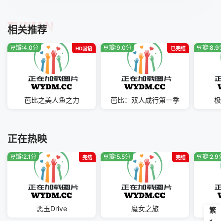
TUIJIAN
相关推荐
豆瓣:4.0分
豆瓣:9.0分
豆瓣:8.
HD国语
已完结
芭比之美人鱼之力
芭比：双人成行第一季
极
正在热映
豆瓣:2.1分
豆瓣:5.5分
豆瓣:2.9
完结
完结
恶玉Drive
魔女之旅
土
繁