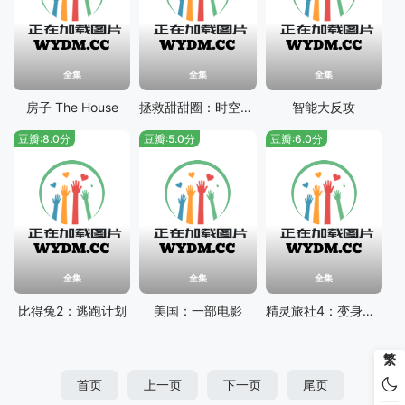
全集
全集
全集
房子 The House
拯救甜甜圈：时空大营救
智能大反攻
豆瓣:8.0分
豆瓣:5.0分
豆瓣:6.0分
全集
全集
全集
比得兔2：逃跑计划
美国：一部电影
精灵旅社4：变身大冒险
繁
首页
上一页
下一页
尾页