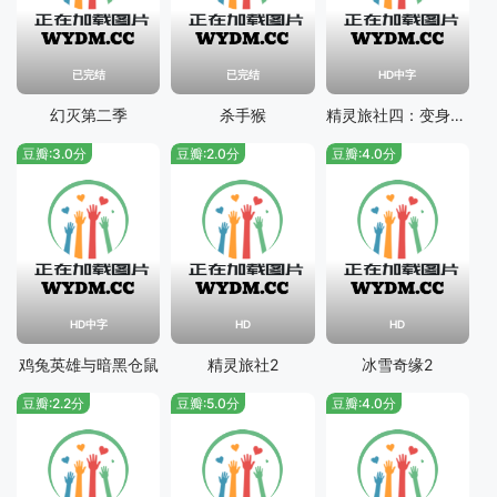
已完结
已完结
HD中字
幻灭第二季
杀手猴
精灵旅社四：变身大冒险
豆瓣:3.0分
豆瓣:2.0分
豆瓣:4.0分
HD中字
HD
HD
鸡兔英雄与暗黑仓鼠
精灵旅社2
冰雪奇缘2
豆瓣:2.2分
豆瓣:5.0分
豆瓣:4.0分