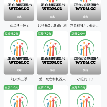
全集
全集
全集
亚当斯一家2
比得兔2：逃跑计划
精灵旅社4：变身大冒险
豆瓣:5.0分
豆瓣:7.0分
豆瓣:2.0分
完结
完结
完结
幻灭第三季
爱，死亡和机器人
小逗的日子
豆瓣:1.0分
豆瓣:6.0分
豆瓣:8.0分