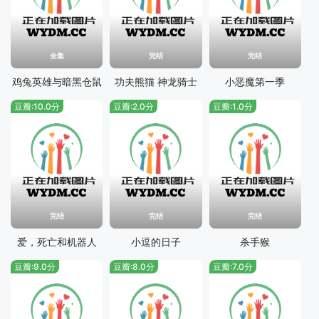
全集
完结
完结
鸡兔英雄与暗黑仓鼠
功夫熊猫 神龙骑士
小恶魔第一季
豆瓣:10.0分
豆瓣:2.0分
豆瓣:1.0分
完结
完结
完结
爱，死亡和机器人
小逗的日子
杀手猴
豆瓣:9.0分
豆瓣:8.0分
豆瓣:7.0分