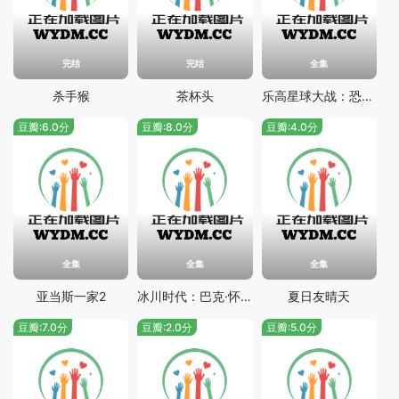
完结
完结
全集
杀手猴
茶杯头
乐高星球大战：恐怖故事
豆瓣:6.0分
豆瓣:8.0分
豆瓣:4.0分
全集
全集
全集
亚当斯一家2
冰川时代：巴克·怀尔德的冒险之旅
夏日友晴天
豆瓣:7.0分
豆瓣:2.0分
豆瓣:5.0分