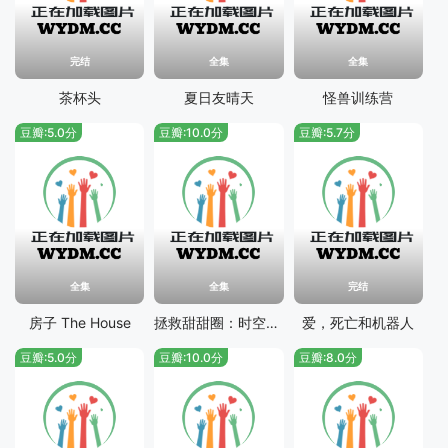
完结
全集
全集
茶杯头
夏日友晴天
怪兽训练营
豆瓣:5.0分
豆瓣:10.0分
豆瓣:5.7分
全集
全集
完结
房子 The House
拯救甜甜圈：时空大营救
爱，死亡和机器人
豆瓣:5.0分
豆瓣:10.0分
豆瓣:8.0分