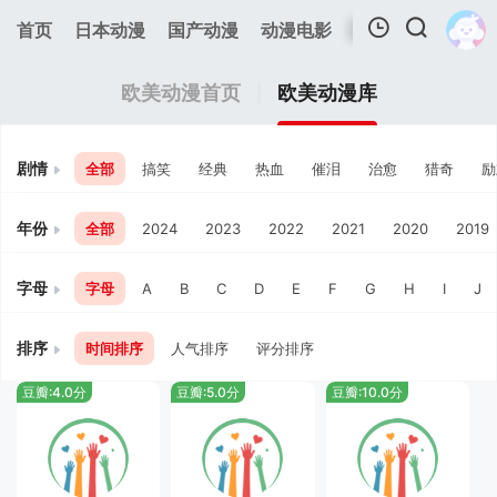
首页
日本动漫
国产动漫
动漫电影
欧美动漫
追剧
我的观影记录
欧美动漫首页
欧美动漫库
剧情
全部
搞笑
经典
热血
催泪
治愈
猎奇
励
年份
全部
2024
2023
2022
2021
2020
2019
暂无观看影片的记录
字母
字母
A
B
C
D
E
F
G
H
I
J
排序
时间排序
人气排序
评分排序
豆瓣:4.0分
豆瓣:5.0分
豆瓣:10.0分