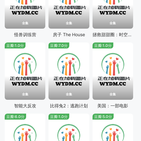
全集
全集
全集
怪兽训练营
房子 The House
拯救甜甜圈：时空大营救
豆瓣:1.0分
豆瓣:7.0分
豆瓣:1.0分
全集
全集
全集
智能大反攻
比得兔2：逃跑计划
美国：一部电影
豆瓣:6.0分
豆瓣:1.0分
豆瓣:5.0分