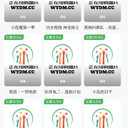
完结
完结
完结
小恶魔第一季
功夫熊猫 神龙骑士
黑袍纠察队：劣迹第一季
豆瓣:6.0分
豆瓣:5.0分
豆瓣:10.0分
全集
全集
完结
美国：一部电影
比得兔二：逃跑计划
小逗的日子
豆瓣:6.5分
豆瓣:4.0分
豆瓣:2.0分