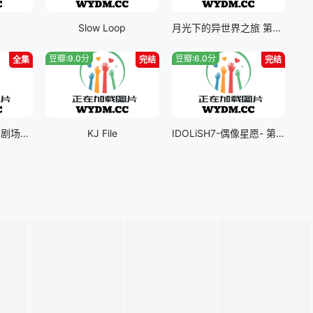
Slow Loop
月光下的异世界之旅 第二季
豆瓣:9.0分
豆瓣:6.0分
全集
完结
完结
高达 G之复国运动 剧场版IV 在激斗中呼唤爱
KJ File
IDOLiSH7-偶像星愿- 第Ⅲ季part二