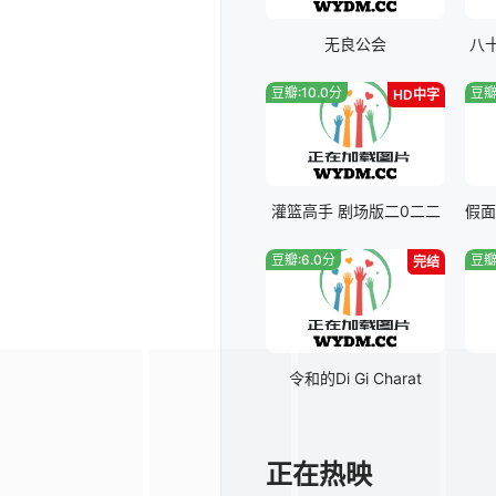
无良公会
八
豆瓣:10.0分
豆瓣
HD中字
灌篮高手 剧场版二0二二
豆瓣:6.0分
豆瓣
完结
令和的Di Gi Charat
正在热映