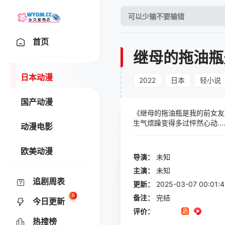
首页
继母的拖油瓶
日本动漫
2022
日本
轻小说
国产动漫
《继母的拖油瓶是我的前女友
生气烦躁变得多过怦然心动…
动漫电影
不到的形式重逢。“当然是我
侣顾虑到爸妈的心情，说好了
欧美动漫
独处的上学放学……“当时”
导演：
未知
轻小说真厉害！2020”文库
主演：
未知
未宣布将以何种形式推出，对
追剧周表
更新：
2025-03-07 00:
8
备注：
完结
今日更新
评价：
热搜榜