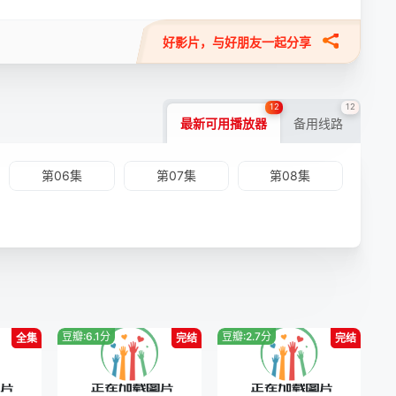
好影片，与好朋友一起分享
12
12
最新可用播放器
备用线路
第06集
第07集
第08集
豆瓣:6.1分
豆瓣:2.7分
全集
完结
完结