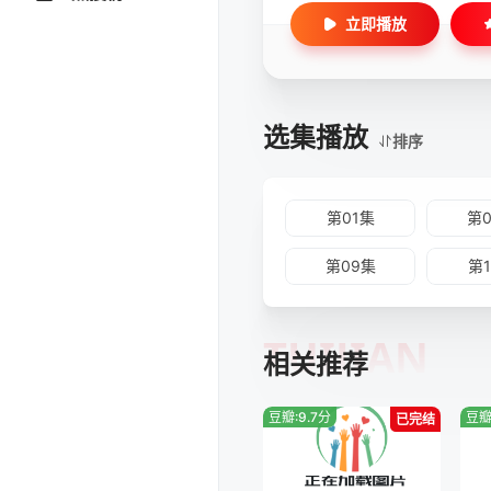
立即播放
选集播放
排序
第01集
第
第09集
第
TUIJIAN
相关推荐
豆瓣:9.7分
豆瓣
已完结