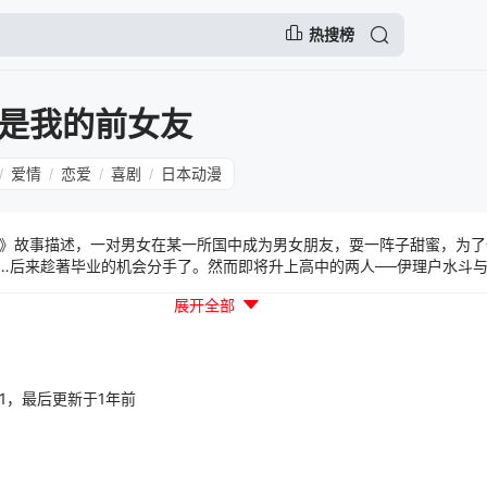
热搜榜
是我的前女友
爱情
恋爱
喜剧
日本动漫
/
/
/
/
》故事描述，一对男女在某一所国中成为男女朋友，耍一阵子甜蜜，为了
…后来趁著毕业的机会分手了。然而即将升上高中的两人──伊理户水斗
当哥哥了。”“我才是姐姐，这还用说吗？”爸妈再婚对象的拖油瓶，居然是
展开全部
必须遵守“谁把对方看成异性就算输”的“兄弟姊妹规定”，然而又是洗澡出
的回忆加上同住一个屋檐下的状况，害得两人无法不注意对方的一举一动！
部门新作第 3 名、第三届カクヨム网络小说大赛“恋爱喜剧部门”大赏，这
于本作有兴趣的人，可注意后续相关报导。
01:41，最后更新于1年前