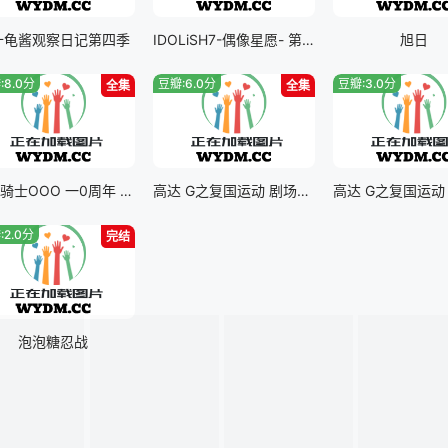
十龟酱观察日记第四季
IDOLiSH7-偶像星愿- 第三季 part二
旭日
:8.0分
豆瓣:6.0分
豆瓣:3.0分
全集
全集
假面骑士OOO 一0周年 复活的核心硬币
高达 G之复国运动 剧场版V 跨越死线
:2.0分
完结
泡泡糖忍战