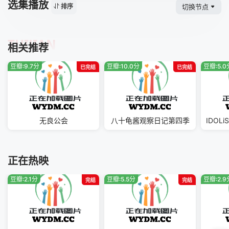
选集播放
切换节点
排序
TUIJIAN
相关推荐
豆瓣:9.7分
豆瓣:10.0分
豆瓣:5.0
已完结
已完结
无良公会
八十龟酱观察日记第四季
正在热映
豆瓣:2.1分
豆瓣:5.5分
豆瓣:2.9
完结
完结