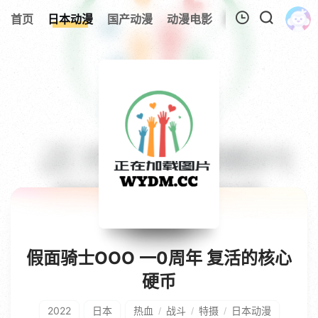
首页
日本动漫
国产动漫
动漫电影
欧美动漫
追剧
我的观影记录
暂无观看影片的记录
假面骑士OOO 一0周年 复活的核心
硬币
2022
日本
热血
战斗
特摄
日本动漫
/
/
/