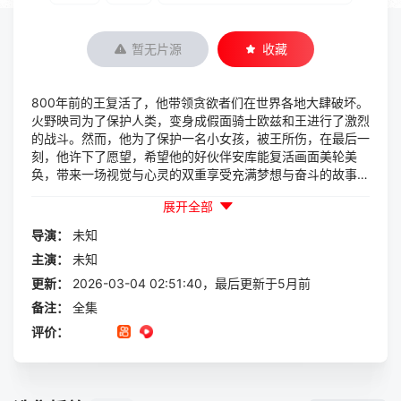
暂无片源
收藏
800年前的王复活了，他带领贪欲者们在世界各地大肆破坏。
火野映司为了保护人类，变身成假面骑士欧兹和王进行了激烈
的战斗。然而，他为了保护一名小女孩，被王所伤，在最后一
刻，他许下了愿望，希望他的好伙伴安库能复活画面美轮美
奂，带来一场视觉与心灵的双重享受充满梦想与奋斗的故事，
让你感受到青春的热血与力量！ 成功复活的安库处在一头
展开全部
雾水中，他找到了比奈等人，并和比奈一起找到了映司。然而
在他们面前的并不是真正的火野映司，而是新的贪欲者豪达，
导演：
未知
他附身在了映司的身上。豪达提出要求，希望能和安库联手一
主演：
未知
起去打败古代欧兹。 在众人的努力下，800年前的王终于
被打倒了，但一切并没有结束。想要获得强大力量的豪达吞噬
更新：
2026-03-04 02:51:40，最后更新于5月前
了所有的核心硬币，并准备对付安库等人。安库附身到了映司
备注：
全集
身上，他们一起变身成假面骑士打败了豪达，世界因此恢复了
评价：
平静。