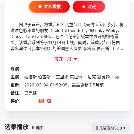
立即播放
收藏
网飞于宣布，将重启知名儿童节目《天线宝宝》系列，将
讲述色彩丰富的朋友（colorful friends），即Tinky Winky、
Dipsy、Laa-Laa和Po，在21世纪全新版本中展开的神奇冒
险。该重启系列将于11月14日上线。同时，该重启节目将由
曾出演过《我本坚强》的美国黑人演员 泰塔斯·伯吉斯 （Titu
ss Burgess）将担任旁白主持人/画外音这是一部充满魔法与
展开全部
冒险的经典作品，带你领略奇幻世界！
导演：
主演：
泰塔斯·伯吉斯
/
杰里米·克拉奇
/
尼克·凯灵顿
/
丽贝卡·海兰
更新：
2026-03-04 01:52:05，最后更新于5月前
备注：
已完结
评价：
选集播放
非凡资源M3U8
排序