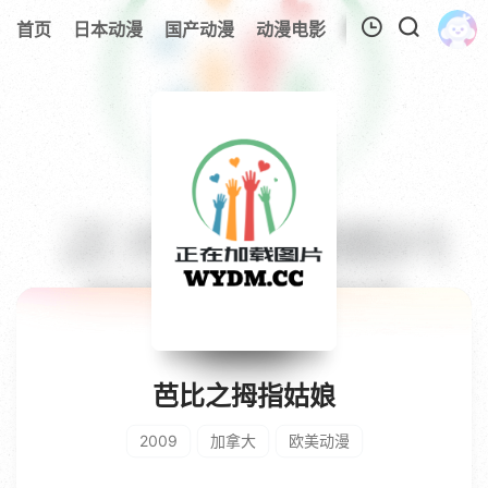
首页
日本动漫
国产动漫
动漫电影
欧美动漫
追剧
我的观影记录
暂无观看影片的记录
芭比之拇指姑娘
2009
加拿大
欧美动漫