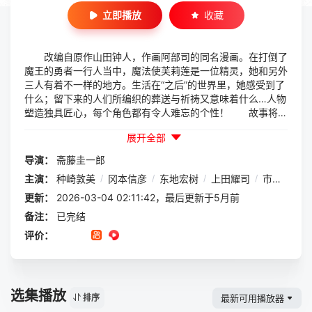
立即播放
收藏
改编自原作山田钟人，作画阿部司的同名漫画。在打倒了
魔王的勇者一行人当中，魔法使芙莉莲是一位精灵，她和另外
三人有着不一样的地方。生活在“之后”的世界里，她感受到了
什么；留下来的人们所编织的葬送与祈祷又意味着什么…人物
塑造独具匠心，每个角色都有令人难忘的个性！ 故事将从
“冒险的结束”开始。这是讲述英雄们的活法的，日后谈奇幻作
展开全部
品！
导演：
斋藤圭一郎
主演：
种崎敦美
/
冈本信彦
/
东地宏树
/
上田耀司
/
市之濑加那
更新：
2026-03-04 02:11:42，最后更新于5月前
备注：
已完结
评价：
选集播放
最新可用播放器
排序