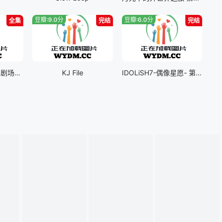
豆瓣:9.0分
豆瓣:6.0分
全集
完结
完结
高达 G之复国运动 剧场版IV 在激斗中呼唤爱
KJ File
IDOLiSH7-偶像星愿- 第Ⅲ季part二