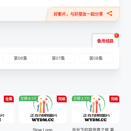
好影片，与好朋友一起分享
8
备用线路
第06集
第07集
第08集
豆瓣:6.1分
豆瓣:2.7分
全集
完结
完结
Slow Loop
月光下的异世界之旅 第二季