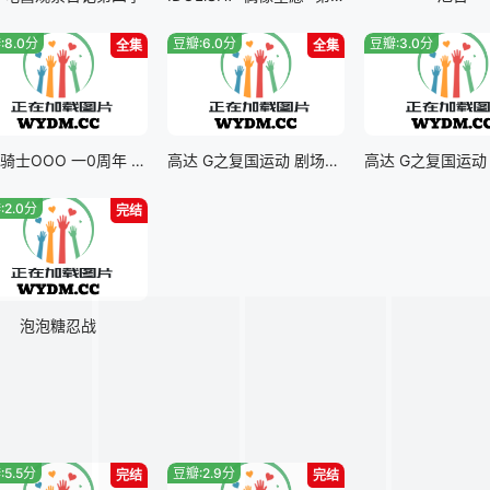
:8.0分
豆瓣:6.0分
豆瓣:3.0分
全集
全集
假面骑士OOO 一0周年 复活的核心硬币
高达 G之复国运动 剧场版V 跨越死线
:2.0分
完结
泡泡糖忍战
:5.5分
豆瓣:2.9分
完结
完结