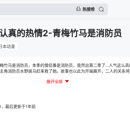
热搜榜
认真的热情2-青梅竹马是消防员
日本动漫
青梅竹马是消防员，本季的僧侣番是消防员，竟然出第二季了…人气这么高
主角消防员水野飒马赶来救了她。故事也以此为开端展开，二人的关系将
结合上做到了极致，值得细细品味！
展开全部
35:41，最后更新于1年前