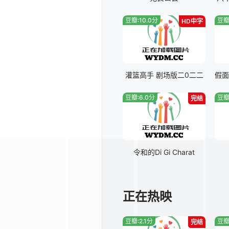
豆瓣:10.0分
豆瓣
HD中字
灌篮高手 剧场版二0二二
豆瓣:6.0分
豆瓣
完结
令和的Di Gi Charat
正在热映
豆瓣:2.1分
豆瓣
完结