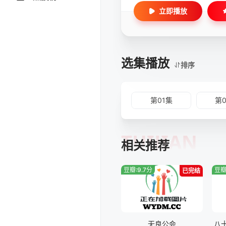
立即播放
选集播放
排序
第01集
第
TUIJIAN
相关推荐
豆瓣:9.7分
豆瓣
已完结
无良公会
八