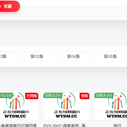
收藏
02集
第03集
第04集
第05集
:10.0分
豆瓣:5.0分
豆瓣:4.0分
已完结
完结
十龟酱观察日记第四季
IDOLiSH7-偶像星愿- 第三季 part二
旭日