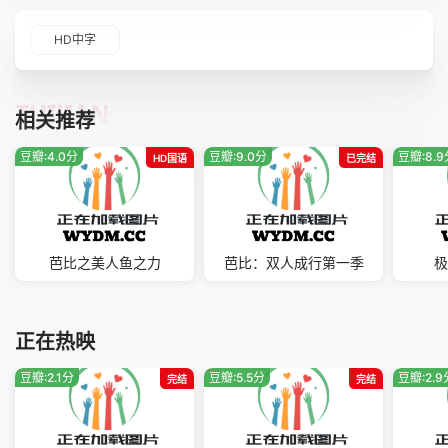
HD中字
TUIJIAN
相关推荐
豆瓣:4.0分
豆瓣:9.0分
豆瓣:8.
HD国语
已完结
芭比之美人鱼之力
芭比：双人成行第一季
极
正在热映
豆瓣:2.1分
豆瓣:5.5分
豆瓣:2.9
完结
完结