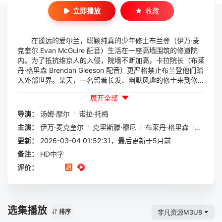
立即播放
收藏
在遥远的爱尔兰，聪颖纯真的少年修士布兰登（伊万·麦
克奎尔 Evan McGuire 配音）生活在一座高墙围筑的修道院
内。为了抵抗维京人的入侵，院墙不断加高，卡拉院长（布莱
丹·格里森 Brendan Gleeson 配音）更严格禁止布兰登他们踏
入外部世界。某天，一名留着长发、幽默风趣的修士来到修道
院，他便是闻名遐迩的艾奥娜绘经师伊丹（米奇·拉里 Mick L
展开全部
ally 配音）。此前伊丹持续创作那部重要的宗教典籍《凯尔
经》，然而异族的侵略使他不得不中断这项神圣的工作。为
导演：
汤姆·摩尔
/
诺拉·托梅
《凯尔经》所吸引的布兰登，决心帮助伊丹完成经典的绘制，
主演：
伊万·麦克奎尔
/
克里斯滕·穆尼
/
布莱丹·格里森
/
米克·拉
为此他不惜挑战禁令走出修道院。外面的世界充满新奇和危
险…这部作品将奇幻与现实相结合，给你带来全新的观影体
更新：
2026-03-04 01:52:31，最后更新于5月前
验！ 本片荣获2009年昂西国际动画电影节观众奖最佳影
备注：
HD中字
片奖、2009年萨格勒布国际动画电影节特别提及。
评价：
选集播放
非凡资源M3U8
排序