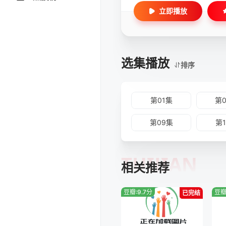
立即播放
选集播放
排序
第01集
第
第09集
第
TUIJIAN
相关推荐
豆瓣:9.7分
豆瓣
已完结