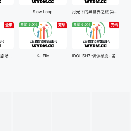
Slow Loop
月光下的异世界之旅 第二季
豆瓣:9.0分
豆瓣:6.0分
全集
完结
完结
高达 G之复国运动 剧场版IV 在激斗中呼唤爱
KJ File
IDOLiSH7-偶像星愿- 第Ⅲ季part二