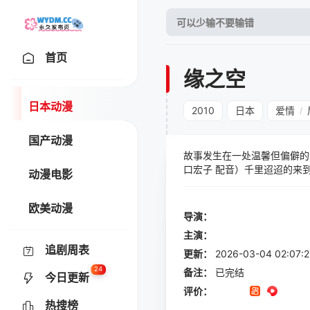
首页
缘之空
日本动漫
2010
日本
爱情
/
国产动漫
故事发生在一处温馨但偏僻的
口宏子 配音）千里迢迢的来
动漫电影
得愉快的时光。在这里，悠遇
真可爱的大小姐渚一叶（小野
欧美动漫
口常开。同时，一些模糊的回
导演：
苏醒精美的画面与动感的战斗
主演：
追剧周表
更新：
2026-03-04 02:
24
备注：
已完结
今日更新
评价：
热搜榜