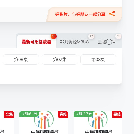
好影片，与好朋友一起分享
12
12
12
最新可用播放器
非凡资源M3U8
云播①号
第06集
第07集
第08集
豆瓣:6.1分
豆瓣:2.7分
全集
完结
完结