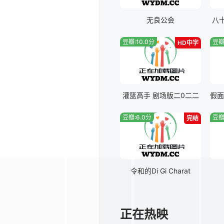
无良公会
八
豆瓣:10.0分
豆瓣
HD中字
灌篮高手 剧场版二0二二
豆瓣:6.0分
豆瓣
完结
令和的Di Gi Charat
正在热映