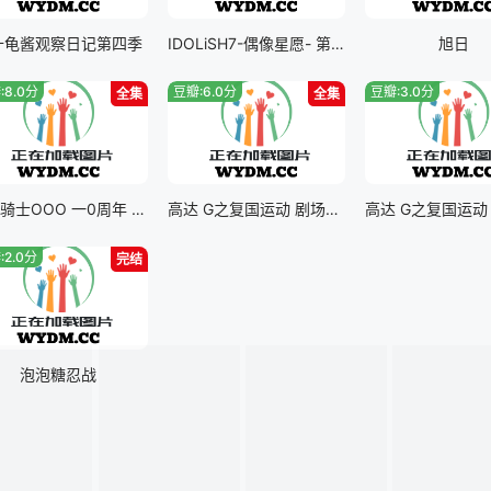
十龟酱观察日记第四季
IDOLiSH7-偶像星愿- 第三季 part二
旭日
:8.0分
豆瓣:6.0分
豆瓣:3.0分
全集
全集
假面骑士OOO 一0周年 复活的核心硬币
高达 G之复国运动 剧场版V 跨越死线
:2.0分
完结
泡泡糖忍战