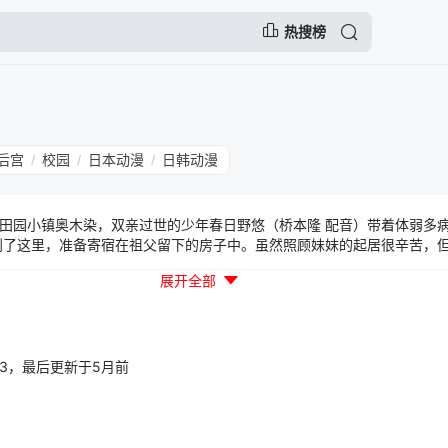
热搜榜
后宫
校园
日本动漫
日韩动漫
/
/
/
田园小镇奥木染，双亲过世的少年春日野悠（桥本隆 配音）带着体弱多
到了这里，准备寄宿在祖父留下的房子中。虽然照顾妹妹的起居很辛苦，
见了幼年的玩伴天女目瑛（阪田佳代 配音），成熟温柔的姐姐依媛奈绪（
展开全部
凉子 配音）等热情亲切的朋友们，还有同班损友中里亮平（中国卓郎 配
忆逐渐的浮上了心头，是和谁有过怎样的约定呢？面对着面前似曾相识的
场面，给你带来前所未有的视觉震撼！
07:23，最后更新于5月前