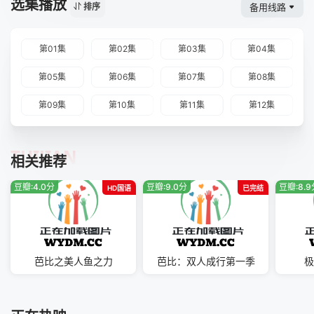
选集播放
备用线路
排序
第01集
第02集
第03集
第04集
第05集
第06集
第07集
第08集
第09集
第10集
第11集
第12集
TUIJIAN
相关推荐
豆瓣:4.0分
豆瓣:9.0分
豆瓣:8.
HD国语
已完结
芭比之美人鱼之力
芭比：双人成行第一季
极