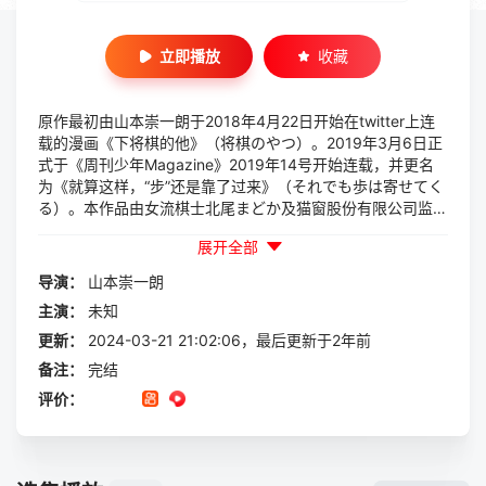
立即播放
收藏
原作最初由山本崇一朗于2018年4月22日开始在twitter上连
载的漫画《下将棋的他》（将棋のやつ）。2019年3月6日正
式于《周刊少年Magazine》2019年14号开始连载，并更名
为《就算这样，“步”还是靠了过来》（それでも歩は寄せてく
る）。本作品由女流棋士北尾まどか及猫窗股份有限公司监修
协力。漫画每回以「局」为单位。本作获「下一部漫画大赏2
展开全部
020」漫画部门第3位。将棋初学者・田中步与部长・八乙女
漆，棋力程度相差悬殊的恋爱喜剧！
导演：
山本崇一朗
主演：
未知
更新：
2024-03-21 21:02:06，最后更新于2年前
备注：
完结
评价：