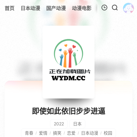
首页
日本动漫
国产动漫
动漫电影
欧美动漫
追剧
我的观影记录
暂无观看影片的记录
即使如此依旧步步进逼
2022
日本
青春
爱情
搞笑
恋爱
日本动漫
校园
/
/
/
/
/