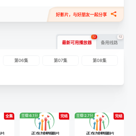
好影片，与好朋友一起分享
12
12
最新可用播放器
备用线路
第06集
第07集
第08集
豆瓣:6.1分
豆瓣:2.7分
全集
完结
完结