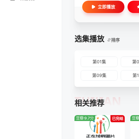
立即播放
选集播放
排序
第01集
第
第09集
第
TUIJIAN
相关推荐
豆瓣:9.7分
豆瓣
已完结