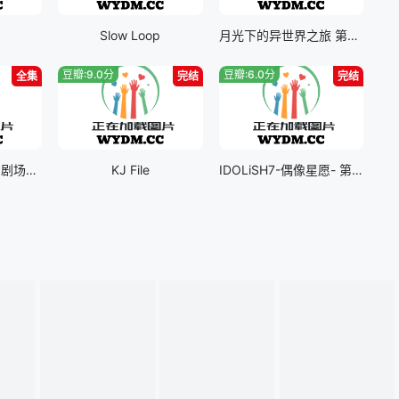
Slow Loop
月光下的异世界之旅 第二季
豆瓣:9.0分
豆瓣:6.0分
全集
完结
完结
高达 G之复国运动 剧场版IV 在激斗中呼唤爱
KJ File
IDOLiSH7-偶像星愿- 第Ⅲ季part二