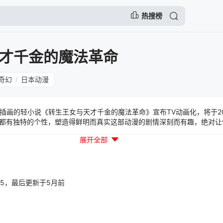
热搜榜
才千金的魔法革命
奇幻
日本动漫
/
插画的轻小说《转生王女与天才千金的魔法革命》宣布TV动画化，将于20
色都有独特的个性，塑造得鲜明而真实这部动漫的剧情深刻而有趣，绝对
的公主．艾妮丝菲亚，因为无法使用魔法而遭贵族鄙视，但却建立了独特
展开全部
下，艾妮丝菲亚撞见了天才公爵千金．尤菲莉亚遭剥夺王妃候补地位的场
择的方法竟是要对方跟她同居，一起研究魔法！？怪咖转生公主与冰山美
，还有两人的未来带来变化。王宫百合奇幻物语，就此揭幕。
47:05，最后更新于5月前