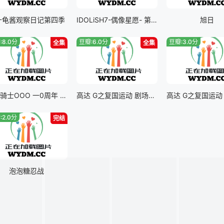
十龟酱观察日记第四季
IDOLiSH7-偶像星愿- 第三季 part二
旭日
:8.0分
豆瓣:6.0分
豆瓣:3.0分
全集
全集
假面骑士OOO 一0周年 复活的核心硬币
高达 G之复国运动 剧场版V 跨越死线
:2.0分
完结
泡泡糖忍战