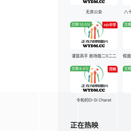
无良公会
八
豆瓣:10.0分
豆瓣
HD中字
灌篮高手 剧场版二0二二
豆瓣:6.0分
豆瓣
完结
令和的Di Gi Charat
正在热映