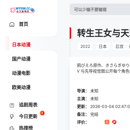
首页
转生王女与天
日本动漫
2022
日本
后宫
/
国产动漫
鸦ぴえろ原作、きさらぎゆり
V 与先导视觉图公开每个角
动漫电影
描述，在童年时重拾前世记忆
自研究魔法。在某个机缘巧合
欧美动漫
亚重拾名誉，艾妮丝菲亚所选
导演：
未知
将持续为这个国家、这个世界
主演：
未知
追剧周表
更新：
2026-03-04 02:
8
备注：
完结
今日更新
评价：
热搜榜