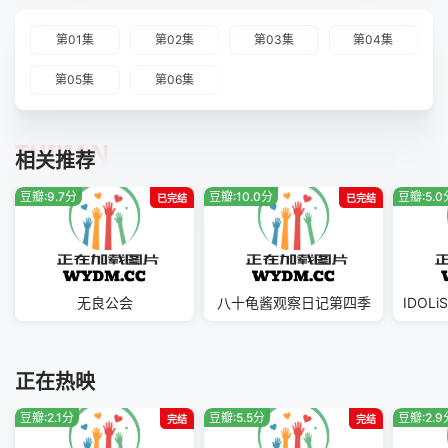
第01集
第02集
第03集
第04集
第05集
第06集
TUIJIAN
相关推荐
豆瓣:9.7分
豆瓣:10.0分
豆瓣:5.0
已完结
已完结
无良公会
八十龟酱观察日记第四季
正在热映
豆瓣:2.1分
豆瓣:5.5分
豆瓣:2.9
完结
完结