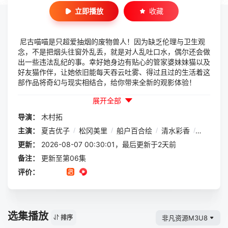
立即播放
收藏
尼古喵喵是只超爱抽烟的废物兽人！因为缺乏伦理与卫生观
念，不是把烟头往窗外乱丢，就是对人乱吐口水，偶尔还会做
出一些违法乱纪的事。幸好她身边有贴心的管家婆妹妹猫以及
好友猫作伴，让她依旧能每天吞云吐雾、得过且过的生活着这
部作品将奇幻与现实相结合，给你带来全新的观影体验！
展开全部
导演：
木村拓
主演：
夏吉优子
/
松冈美里
/
船户百合绘
/
清水彩香
/
井泽诗织
更新：
2026-08-07 00:30:01，最后更新于2天前
备注：
更新至第06集
评价：
选集播放
非凡资源M3U8
排序