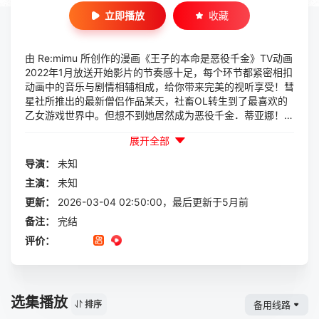
立即播放
收藏
由 Re:mimu 所创作的漫画《王子的本命是恶役千金》TV动画
2022年1月放送开始影片的节奏感十足，每个环节都紧密相扣
动画中的音乐与剧情相辅相成，给你带来完美的视听享受！彗
星社所推出的最新僧侣作品某天，社畜OL转生到了最喜欢的
乙女游戏世界中。但想不到她居然成为恶役千金．蒂亚娜！不
过绝望转瞬间就消逝。不知为何，本该和游戏女主角共结连理
展开全部
的西里乌斯王子，居然急速接近我（恶役千金）！“必须让王
子讨厌我！”蒂亚娜为了不让故事走向坏结局，刻意勾引王
导演：
未知
子。不过！别说让王子讨厌她了，反而让他露出炙热的眼神。
主演：
未知
更新：
2026-03-04 02:50:00，最后更新于5月前
备注：
完结
评价：
选集播放
备用线路
排序