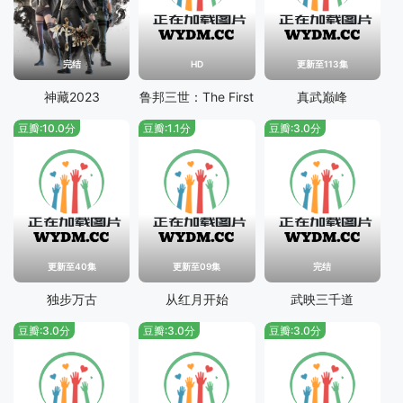
完结
HD
更新至113集
神藏2023
鲁邦三世：The First
真武巅峰
豆瓣:10.0分
豆瓣:1.1分
豆瓣:3.0分
更新至40集
更新至09集
完结
独步万古
从红月开始
武映三千道
豆瓣:3.0分
豆瓣:3.0分
豆瓣:3.0分