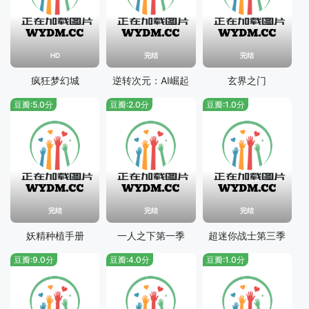
HD
完结
完结
疯狂梦幻城
逆转次元：AI崛起
玄界之门
豆瓣:5.0分
豆瓣:2.0分
豆瓣:1.0分
完结
完结
完结
妖精种植手册
一人之下第一季
超迷你战士第三季
豆瓣:9.0分
豆瓣:4.0分
豆瓣:1.0分