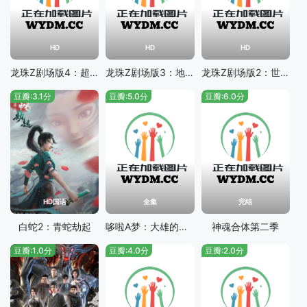
HD
HD
HD
龙珠Z剧场版4：超级赛亚人孙悟空
龙珠Z剧场版3：地球超级大决战
龙珠Z剧场版2：世界最強的高手
豆瓣:3.1分
豆瓣:5.0分
豆瓣:6.0分
HD国语
全集
完结
白蛇2：青蛇劫起
哆啦A梦：大雄的宇宙小战争2021
神魂合体第二季
豆瓣:1.0分
豆瓣:4.0分
豆瓣:2.0分