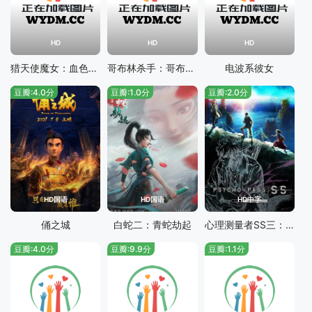
HD
HD
HD
猎天使魔女：血色命运
哥布林杀手：哥布林的王冠
电波系彼女
豆瓣:4.0分
豆瓣:1.0分
豆瓣:2.0分
HD国语
HD国语
HD中字
俑之城
白蛇二：青蛇劫起
心理测量者SS三：在恩怨的彼方
豆瓣:4.0分
豆瓣:9.9分
豆瓣:1.1分