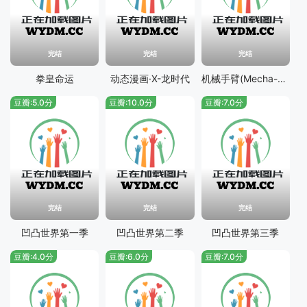
完结
完结
完结
拳皇命运
动态漫画·X-龙时代
机械手臂(Mecha-Ude Pilot)
豆瓣:5.0分
豆瓣:10.0分
豆瓣:7.0分
完结
完结
完结
凹凸世界第一季
凹凸世界第二季
凹凸世界第三季
豆瓣:4.0分
豆瓣:6.0分
豆瓣:7.0分