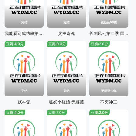
完结
完结
更新至09集
我能看到成功率第四季
兵主奇魂
长剑风云第二季 国语版
豆瓣:4.0分
豆瓣:9.0分
豆瓣:2.0分
完结
完结
更新至19集
妖神记
狐妖小红娘 无暮篇
不灭神王
豆瓣:4.0分
豆瓣:7.0分
豆瓣:2.0分